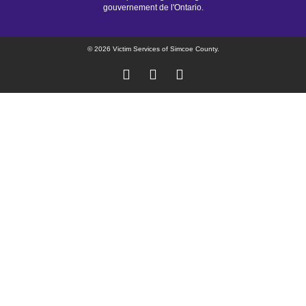
gouvernement de l'Ontario.
© 2026 Victim Services of Simcoe County.​